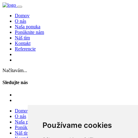
Domov
O nás
Naša ponuka
Ponúknite nám
Náš tím
Kontakt
Referencie
Načítavám...
Sledujte nás
Domov
O nás
Naša ponuka
Používame cookies
Ponúknite nám
Náš tím