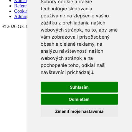
Kontakt
Súbory cookie a ďalšie
Referencie
technológie sledovania
Cookies
používame na zlepšenie vášho
Admin
zážitku z prehliadania našich
© 2026 GE-MAX REALITY
webových stránok, na to, aby sme
vám zobrazovali prispôsobený
obsah a cielené reklamy, na
analýzu návštevnosti našich
webových stránok a na
pochopenie toho, odkiaľ naši
návštevníci prichádzajú.
Súhlasím
Odmietam
Zmeniť moje nastavenia