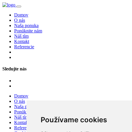
Domov
O nás
Naša ponuka
Ponúknite nám
Náš tím
Kontakt
Referencie
Sledujte nás
Domov
O nás
Naša ponuka
Ponúknite nám
Náš tím
Používame cookies
Kontakt
Referencie